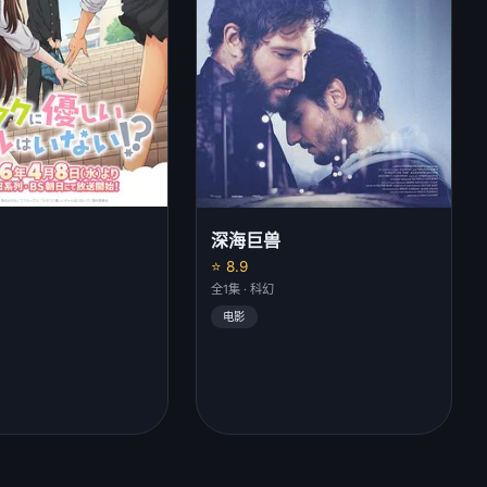
深海巨兽
⭐ 8.9
作
全1集 · 科幻
电影