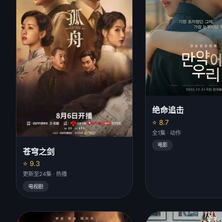
绝命追击
⭐ 8.7
全1集 · 动作
电影
苍穹之剑
⭐ 9.3
更新至24集 · 热播
电视剧