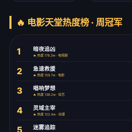
🔥 电影天堂热度榜 · 周冠军
暗夜追凶
1
🔥 热度 178.3w · 电视剧
急速救援
2
🔥 热度 159.7w · 电影
唱响梦想
3
🔥 热度 138.2w · 综艺
灵域主宰
4
🔥 热度 122.4w · 动漫
迷雾追踪
5