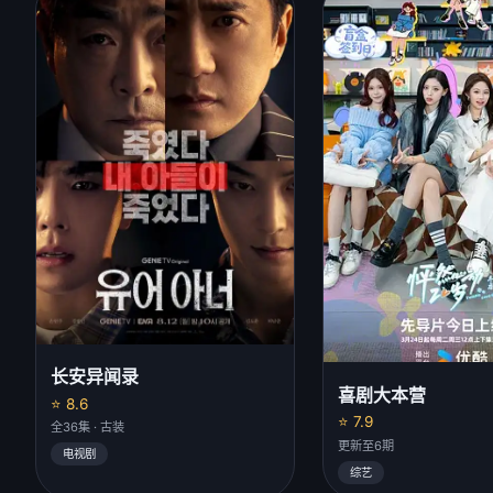
长安异闻录
喜剧大本营
⭐ 8.6
⭐ 7.9
全36集 · 古装
更新至6期
电视剧
综艺