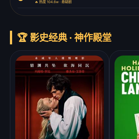
🔥 热度 104.6w · 悬疑剧
🏆 影史经典 · 神作殿堂