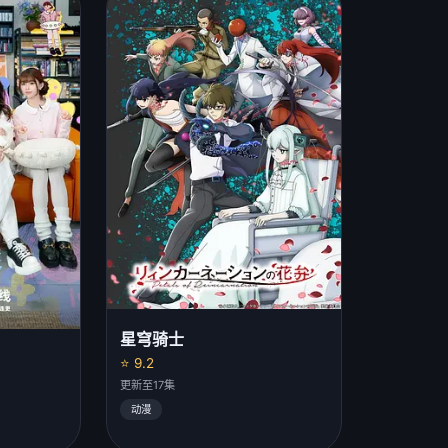
星穹骑士
⭐ 9.2
更新至17集
动漫